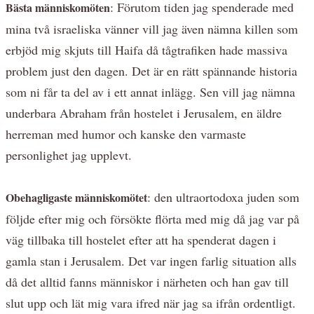
: Förutom tiden jag spenderade med
Bästa människomöten
mina två israeliska vänner vill jag även nämna killen som
erbjöd mig skjuts till Haifa då tågtrafiken hade massiva
problem just den dagen. Det är en rätt spännande historia
som ni får ta del av i ett annat inlägg. Sen vill jag nämna
underbara Abraham från hostelet i Jerusalem, en äldre
herreman med humor och kanske den varmaste
personlighet jag upplevt.
: den ultraortodoxa juden som
Obehagligaste människomötet
följde efter mig och försökte flörta med mig då jag var på
väg tillbaka till hostelet efter att ha spenderat dagen i
gamla stan i Jerusalem. Det var ingen farlig situation alls
då det alltid fanns människor i närheten och han gav till
slut upp och lät mig vara ifred när jag sa ifrån ordentligt.