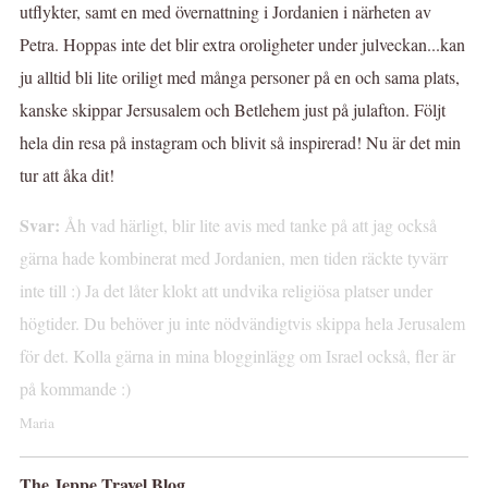
utflykter, samt en med övernattning i Jordanien i närheten av
Petra. Hoppas inte det blir extra oroligheter under julveckan...kan
ju alltid bli lite oriligt med många personer på en och sama plats,
kanske skippar Jersusalem och Betlehem just på julafton. Följt
hela din resa på instagram och blivit så inspirerad! Nu är det min
tur att åka dit!
Svar:
Åh vad härligt, blir lite avis med tanke på att jag också
gärna hade kombinerat med Jordanien, men tiden räckte tyvärr
inte till :) Ja det låter klokt att undvika religiösa platser under
högtider. Du behöver ju inte nödvändigtvis skippa hela Jerusalem
för det. Kolla gärna in mina blogginlägg om Israel också, fler är
på kommande :)
Maria
The Jeppe Travel Blog