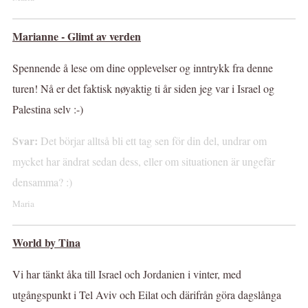
Marianne - Glimt av verden
Spennende å lese om dine opplevelser og inntrykk fra denne
turen! Nå er det faktisk nøyaktig ti år siden jeg var i Israel og
Palestina selv :-)
Svar:
Det börjar alltså bli ett tag sen för din del, undrar om
mycket har ändrat sedan dess, eller om situationen är ungefär
densamma? :)
Maria
World by Tina
Vi har tänkt åka till Israel och Jordanien i vinter, med
utgångspunkt i Tel Aviv och Eilat och därifrån göra dagslånga