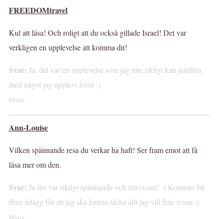
FREEDOMtravel
Kul att läsa! Och roligt att du också gillade Israel! Det var
verkligen en upplevelse att komma dit!
Svar:
Ja, det var en upplevelse som jag inte riktigt kan jämföra
med något jag upplevt förut :)
Maria
Ann-Louise
Vilken spännande resa du verkar ha haft! Ser fram emot att få
läsa mer om den.
Svar:
Ja det var riktigt spännande och intressant! :) Kommer bli
flera inlägg för att jag ska kunna täcka allt jag vill från resan :)
Maria