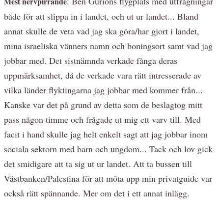
: Ben Gurions flygplats med utfrågningar
Mest nervpirrande
både för att slippa in i landet, och ut ur landet... Bland
annat skulle de veta vad jag ska göra/har gjort i landet,
mina israeliska vänners namn och boningsort samt vad jag
jobbar med. Det sistnämnda verkade fånga deras
uppmärksamhet, då de verkade vara rätt intresserade av
vilka länder flyktingarna jag jobbar med kommer från...
Kanske var det på grund av detta som de beslagtog mitt
pass någon timme och frågade ut mig ett varv till. Med
facit i hand skulle jag helt enkelt sagt att jag jobbar inom
sociala sektorn med barn och ungdom... Tack och lov gick
det smidigare att ta sig ut ur landet. Att ta bussen till
Västbanken/Palestina för att möta upp min privatguide var
också rätt spännande. Mer om det i ett annat inlägg.