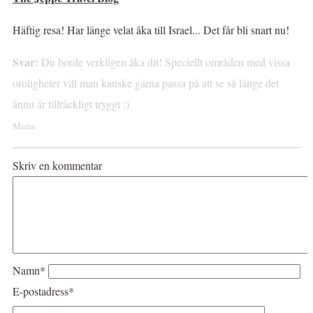
Häftig resa! Har länge velat åka till Israel... Det får bli snart nu!
Svar:
Du borde verkligen åka dit! Speciellt områden med vissa
oroligheter vill man kanske gärna passa på att se så länge det
ännu är tillräckligt tryggt :)
Maria
Skriv en kommentar
Namn*
E-postadress*