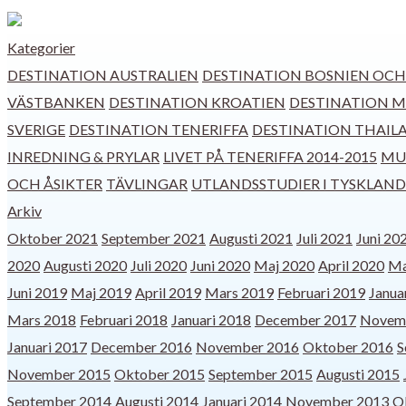
Kategorier
DESTINATION AUSTRALIEN
DESTINATION BOSNIEN OC
VÄSTBANKEN
DESTINATION KROATIEN
DESTINATION 
SVERIGE
DESTINATION TENERIFFA
DESTINATION THAIL
INREDNING & PRYLAR
LIVET PÅ TENERIFFA 2014-2015
MUS
OCH ÅSIKTER
TÄVLINGAR
UTLANDSSTUDIER I TYSKLAND
Arkiv
Oktober 2021
September 2021
Augusti 2021
Juli 2021
Juni 20
2020
Augusti 2020
Juli 2020
Juni 2020
Maj 2020
April 2020
Ma
Juni 2019
Maj 2019
April 2019
Mars 2019
Februari 2019
Janua
Mars 2018
Februari 2018
Januari 2018
December 2017
Novem
Januari 2017
December 2016
November 2016
Oktober 2016
S
November 2015
Oktober 2015
September 2015
Augusti 2015
September 2014
Augusti 2014
Januari 2014
November 2013
O