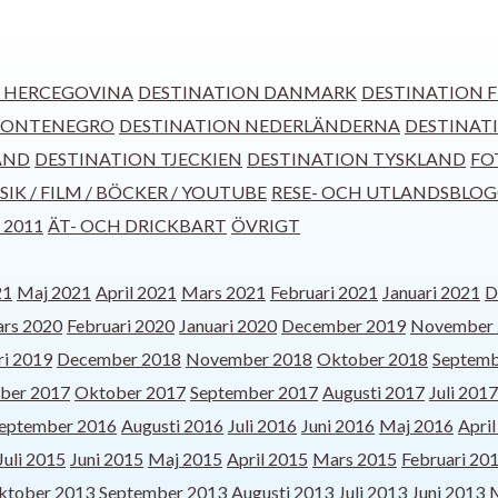
H HERCEGOVINA
DESTINATION DANMARK
DESTINATION F
MONTENEGRO
DESTINATION NEDERLÄNDERNA
DESTINAT
AND
DESTINATION TJECKIEN
DESTINATION TYSKLAND
FO
IK / FILM / BÖCKER / YOUTUBE
RESE- OCH UTLANDSBLO
 2011
ÄT- OCH DRICKBART
ÖVRIGT
21
Maj 2021
April 2021
Mars 2021
Februari 2021
Januari 2021
D
rs 2020
Februari 2020
Januari 2020
December 2019
November 
ri 2019
December 2018
November 2018
Oktober 2018
Septemb
ber 2017
Oktober 2017
September 2017
Augusti 2017
Juli 2017
eptember 2016
Augusti 2016
Juli 2016
Juni 2016
Maj 2016
Apri
Juli 2015
Juni 2015
Maj 2015
April 2015
Mars 2015
Februari 20
ktober 2013
September 2013
Augusti 2013
Juli 2013
Juni 2013