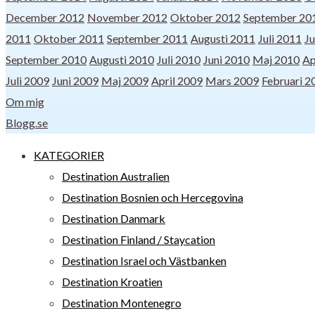
December 2012
November 2012
Oktober 2012
September 20
2011
Oktober 2011
September 2011
Augusti 2011
Juli 2011
Ju
September 2010
Augusti 2010
Juli 2010
Juni 2010
Maj 2010
Ap
Juli 2009
Juni 2009
Maj 2009
April 2009
Mars 2009
Februari 2
Om mig
Blogg.se
KATEGORIER
Destination Australien
Destination Bosnien och Hercegovina
Destination Danmark
Destination Finland / Staycation
Destination Israel och Västbanken
Destination Kroatien
Destination Montenegro