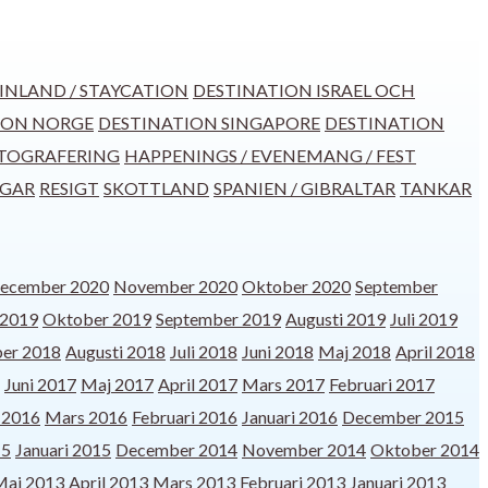
INLAND / STAYCATION
DESTINATION ISRAEL OCH
ION NORGE
DESTINATION SINGAPORE
DESTINATION
TOGRAFERING
HAPPENINGS / EVENEMANG / FEST
GGAR
RESIGT
SKOTTLAND
SPANIEN / GIBRALTAR
TANKAR
ecember 2020
November 2020
Oktober 2020
September
2019
Oktober 2019
September 2019
Augusti 2019
Juli 2019
er 2018
Augusti 2018
Juli 2018
Juni 2018
Maj 2018
April 2018
Juni 2017
Maj 2017
April 2017
Mars 2017
Februari 2017
l 2016
Mars 2016
Februari 2016
Januari 2016
December 2015
15
Januari 2015
December 2014
November 2014
Oktober 2014
Maj 2013
April 2013
Mars 2013
Februari 2013
Januari 2013