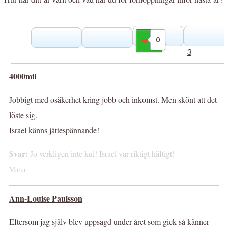
0
Gilla
3
4000mil
Jobbigt med osäkerhet kring jobb och inkomst. Men skönt att det
löste sig.
Israel känns jättespännande!
Svar:
Jo verkligen inte kul! Israel var riktigt häftigt!
Maria
Ann-Louise Paulsson
Eftersom jag själv blev uppsagd under året som gick så känner