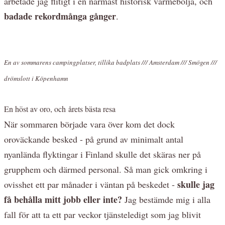
arbetade jag flitigt i en närmast historisk värmebölja, och
badade rekordmånga gånger
.
En av sommarens campingplatser, tillika badplats /// Amsterdam /// Smögen ///
drömslott i Köpenhamn
En höst av oro, och årets bästa resa
När sommaren började vara över kom det dock
oroväckande besked - på grund av minimalt antal
nyanlända flyktingar i Finland skulle det skäras ner på
grupphem och därmed personal. Så man gick omkring i
skulle jag
ovisshet ett par månader i väntan på beskedet -
få behålla mitt jobb eller inte?
Jag bestämde mig i alla
fall för att ta ett par veckor tjänsteledigt som jag blivit