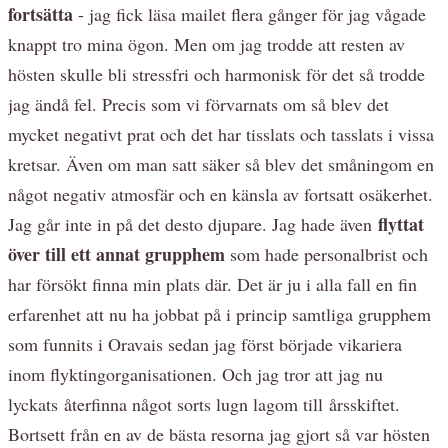
fortsätta
- jag fick läsa mailet flera gånger för jag vågade
knappt tro mina ögon. Men om jag trodde att resten av
hösten skulle bli stressfri och harmonisk för det så trodde
jag ändå fel. Precis som vi förvarnats om så blev det
mycket negativt prat och det har tisslats och tasslats i vissa
kretsar. Även om man satt säker så blev det småningom en
något negativ atmosfär och en känsla av fortsatt osäkerhet.
flyttat
Jag går inte in på det desto djupare. Jag hade även
över till ett annat grupphem
som hade personalbrist och
har försökt finna min plats där. Det är ju i alla fall en fin
erfarenhet att nu ha jobbat på i princip samtliga grupphem
som funnits i Oravais sedan jag först började vikariera
inom flyktingorganisationen. Och jag tror att jag nu
lyckats återfinna något sorts lugn lagom till årsskiftet.
Bortsett från en av de bästa resorna jag gjort så var hösten