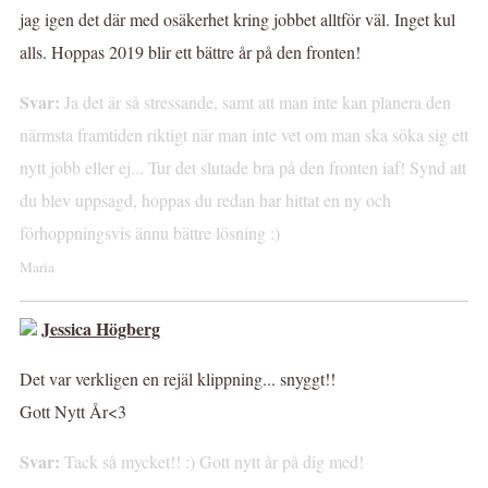
jag igen det där med osäkerhet kring jobbet alltför väl. Inget kul
alls. Hoppas 2019 blir ett bättre år på den fronten!
Svar:
Ja det är så stressande, samt att man inte kan planera den
närmsta framtiden riktigt när man inte vet om man ska söka sig ett
nytt jobb eller ej... Tur det slutade bra på den fronten iaf! Synd att
du blev uppsagd, hoppas du redan har hittat en ny och
förhoppningsvis ännu bättre lösning :)
Maria
Jessica Högberg
Det var verkligen en rejäl klippning... snyggt!!
Gott Nytt År<3
Svar:
Tack så mycket!! :) Gott nytt år på dig med!