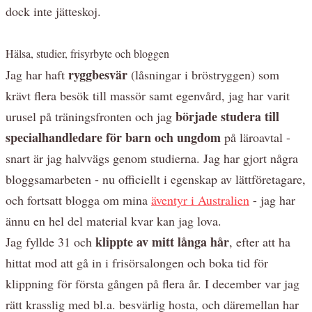
dock inte jätteskoj.
Hälsa, studier, frisyrbyte och bloggen
ryggbesvär
Jag har haft
(låsningar i bröstryggen) som
krävt flera besök till massör samt egenvård, jag har varit
började studera till
urusel på träningsfronten och jag
specialhandledare för barn och ungdom
på läroavtal -
snart är jag halvvägs genom studierna. Jag har gjort några
bloggsamarbeten - nu officiellt i egenskap av lättföretagare,
och fortsatt blogga om mina
äventyr i Australien
- jag har
ännu en hel del material kvar kan jag lova.
klippte av mitt långa hår
Jag fyllde 31 och
, efter att ha
hittat mod att gå in i frisörsalongen och boka tid för
klippning för första gången på flera år. I december var jag
rätt krasslig med bl.a. besvärlig hosta, och däremellan har