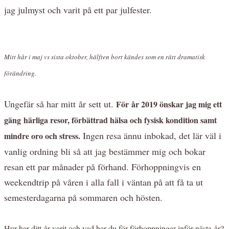
jag julmyst och varit på ett par julfester.
Mitt hår i maj vs sista oktober, hälften bort kändes som en rätt dramatisk
förändring.
Ungefär så har mitt år sett ut.
För år 2019 önskar jag mig ett
gäng härliga resor, förbättrad hälsa och fysisk kondition samt
Ingen resa ännu inbokad, det lär väl i
mindre oro och stress.
vanlig ordning bli så att jag bestämmer mig och bokar
resan ett par månader på förhand. Förhoppningvis en
weekendtrip på våren i alla fall i väntan på att få ta ut
semesterdagarna på sommaren och hösten.
Hur har ditt år varit och vad har du för förhoppningar inför nästa år?