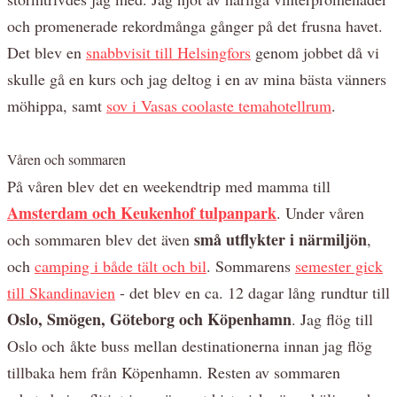
och promenerade rekordm
ånga g
ånger på det frusna havet.
Det blev en
snabbvisit till Helsingfors
genom jobbet d
å vi
skulle gå en kurs och jag deltog i en av mina bästa vänners
möhippa, samt
sov i Vasas coolaste temahotellrum
.
Våren och sommaren
På våren blev det en weekendtrip med mamma till
Amsterdam och Keukenhof tulpanpark
. Under våren
små utflykter i närmiljön
och sommaren blev det även
,
och
camping i både tält och bil
. Sommarens
semester gick
till Skandinavien
- det blev en ca. 12 dagar lång
rundtur till
Oslo, Smögen, Göteborg och Köpenhamn
. Jag flög till
Oslo och åkte buss mellan destinationerna innan jag flög
tillbaka hem från Köpenhamn. Resten av sommaren