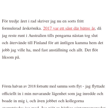
För tredje
året i rad skriver jag nu en sorts fritt
formulerad årskrönika.
2017 var ett s
ånt där bättre år
, d
å
jag reste runt i Australien tills pengarna nästan tog slut
och
återvände till Finland för att äntligen kamma hem det
jobb jag ville ha, med fast anställning och allt. Det flöt
liksom p
å.
- jag flyttade
Första halvan av 2018 fortsatte med samma sorts flyt
officiellt in i min nuvarande lägenhet som jag inredde och
boade in mig i, och även jobbet och kollegorna
stormtrivdes jag med. Jag njöt av härliga vinterpromenader