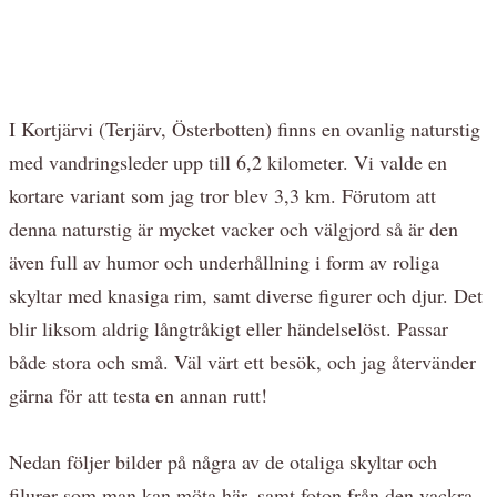
I Kortjärvi (Terjärv, Österbotten) finns en ovanlig naturstig
med vandringsleder upp till 6,2 kilometer. Vi valde en
kortare variant som jag tror blev 3,3 km. Förutom att
denna naturstig är mycket vacker och välgjord så är den
även full av humor och underhållning i form av roliga
skyltar med knasiga rim, samt diverse figurer och djur. Det
blir liksom aldrig långtråkigt eller händelselöst. Passar
både stora och små. Väl värt ett besök, och jag återvänder
gärna för att testa en annan rutt!
Nedan följer bilder på några av de otaliga skyltar och
filurer som man kan möta här, samt foton från den vackra