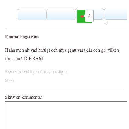
4
Gilla
1
Emma Engström
Haha men åh vad häftigt och mysigt att vara där och gå, vilken
fin natur! :D KRAM
Svar:
Jo verkligen fint och roligt :)
Maria
Skriv en kommentar