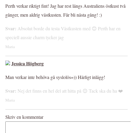
Perth verkar riktigt fint! Jag har rest längs Australiens östkust två
gånger, men aldrig västkusten. Får bli nästa gång! :)
Svar:
Absolut borde du testa Västkusten med 😊 Perth har en
speciell aussie charm tycker jag
Maria
Jessica Högberg
Man verkar inte behöva gå syslolös=)) Härligt inlägg!
Svar:
Nej det finns en hel del att hitta på 😊 Tack ska du ha ❤️
Maria
Skriv en kommentar