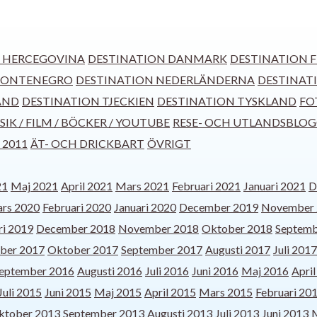
H HERCEGOVINA
DESTINATION DANMARK
DESTINATION F
MONTENEGRO
DESTINATION NEDERLÄNDERNA
DESTINAT
AND
DESTINATION TJECKIEN
DESTINATION TYSKLAND
FO
IK / FILM / BÖCKER / YOUTUBE
RESE- OCH UTLANDSBLO
 2011
ÄT- OCH DRICKBART
ÖVRIGT
21
Maj 2021
April 2021
Mars 2021
Februari 2021
Januari 2021
D
rs 2020
Februari 2020
Januari 2020
December 2019
November 
ri 2019
December 2018
November 2018
Oktober 2018
Septemb
ber 2017
Oktober 2017
September 2017
Augusti 2017
Juli 2017
eptember 2016
Augusti 2016
Juli 2016
Juni 2016
Maj 2016
Apri
Juli 2015
Juni 2015
Maj 2015
April 2015
Mars 2015
Februari 20
ktober 2013
September 2013
Augusti 2013
Juli 2013
Juni 2013