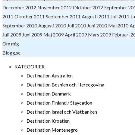
December 2012
November 2012
Oktober 2012
September 20
2011
Oktober 2011
September 2011
Augusti 2011
Juli 2011
Ju
September 2010
Augusti 2010
Juli 2010
Juni 2010
Maj 2010
Ap
Juli 2009
Juni 2009
Maj 2009
April 2009
Mars 2009
Februari 2
Om mig
Blogg.se
KATEGORIER
Destination Australien
Destination Bosnien och Hercegovina
Destination Danmark
Destination Finland / Staycation
Destination Israel och Västbanken
Destination Kroatien
Destination Montenegro