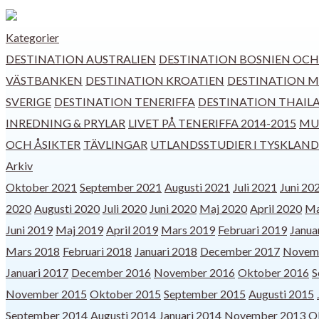
Kategorier
DESTINATION AUSTRALIEN
DESTINATION BOSNIEN OC
VÄSTBANKEN
DESTINATION KROATIEN
DESTINATION 
SVERIGE
DESTINATION TENERIFFA
DESTINATION THAIL
INREDNING & PRYLAR
LIVET PÅ TENERIFFA 2014-2015
MUS
OCH ÅSIKTER
TÄVLINGAR
UTLANDSSTUDIER I TYSKLAND
Arkiv
Oktober 2021
September 2021
Augusti 2021
Juli 2021
Juni 20
2020
Augusti 2020
Juli 2020
Juni 2020
Maj 2020
April 2020
Ma
Juni 2019
Maj 2019
April 2019
Mars 2019
Februari 2019
Janua
Mars 2018
Februari 2018
Januari 2018
December 2017
Novem
Januari 2017
December 2016
November 2016
Oktober 2016
S
November 2015
Oktober 2015
September 2015
Augusti 2015
September 2014
Augusti 2014
Januari 2014
November 2013
O