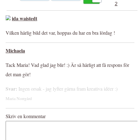
2
ida waistedt
Vilken härlig bild det var, hoppas du har en bra lördag !
Michaela
Tack Maria! Vad glad jag blir! :) Är så härligt att få respons för
det man gör!
Svar:
Ingen orsak - jag lyfter gärna fram kreativa idéer :)
Maria Norrgård
Skriv en kommentar