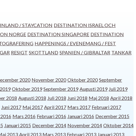
INLAND / STAYCATION
DESTINATION ISRAEL OCH
ION NORGE
DESTINATION SINGAPORE
DESTINATION
TOGRAFERING
HAPPENINGS / EVENEMANG / FEST
GGAR
RESIGT
SKOTTLAND
SPANIEN / GIBRALTAR
TANKAR
ecember 2020
November 2020
Oktober 2020
September
2019
Oktober 2019
September 2019
Augusti 2019
Juli 2019
er 2018
Augusti 2018
Juli 2018
Juni 2018
Maj 2018
April 2018
Juni 2017
Maj 2017
April 2017
Mars 2017
Februari 2017
l 2016
Mars 2016
Februari 2016
Januari 2016
December 2015
15
Januari 2015
December 2014
November 2014
Oktober 2014
Maj 2013
April 2013
Mars 2013
Februari 2013
Januari 2013