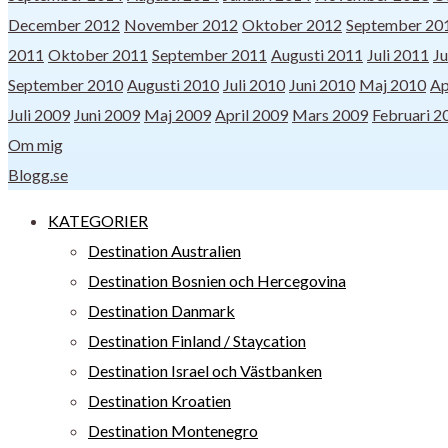
December 2012
November 2012
Oktober 2012
September 20
2011
Oktober 2011
September 2011
Augusti 2011
Juli 2011
Ju
September 2010
Augusti 2010
Juli 2010
Juni 2010
Maj 2010
Ap
Juli 2009
Juni 2009
Maj 2009
April 2009
Mars 2009
Februari 2
Om mig
Blogg.se
KATEGORIER
Destination Australien
Destination Bosnien och Hercegovina
Destination Danmark
Destination Finland / Staycation
Destination Israel och Västbanken
Destination Kroatien
Destination Montenegro