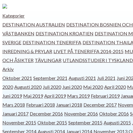
Kategorier
DESTINATION AUSTRALIEN
DESTINATION BOSNIEN OC
VÄSTBANKEN
DESTINATION KROATIEN
DESTINATION 
SVERIGE
DESTINATION TENERIFFA
DESTINATION THAIL
INREDNING & PRYLAR
LIVET PÅ TENERIFFA 2014-2015
MUS
OCH ÅSIKTER
TÄVLINGAR
UTLANDSSTUDIER I TYSKLAND
Arkiv
Oktober 2021
September 2021
Augusti 2021
Juli 2021
Juni 20
2020
Augusti 2020
Juli 2020
Juni 2020
Maj 2020
April 2020
Ma
Juni 2019
Maj 2019
April 2019
Mars 2019
Februari 2019
Janua
Mars 2018
Februari 2018
Januari 2018
December 2017
Novem
Januari 2017
December 2016
November 2016
Oktober 2016
S
November 2015
Oktober 2015
September 2015
Augusti 2015
September 2014
Augusti 2014
Januari 2014
November 2013
O