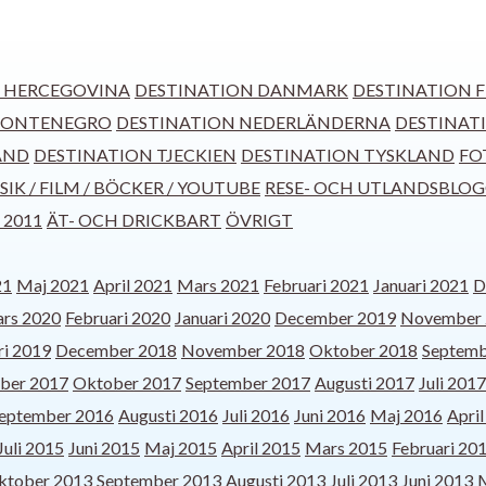
H HERCEGOVINA
DESTINATION DANMARK
DESTINATION F
MONTENEGRO
DESTINATION NEDERLÄNDERNA
DESTINAT
AND
DESTINATION TJECKIEN
DESTINATION TYSKLAND
FO
IK / FILM / BÖCKER / YOUTUBE
RESE- OCH UTLANDSBLO
 2011
ÄT- OCH DRICKBART
ÖVRIGT
21
Maj 2021
April 2021
Mars 2021
Februari 2021
Januari 2021
D
rs 2020
Februari 2020
Januari 2020
December 2019
November 
ri 2019
December 2018
November 2018
Oktober 2018
Septemb
ber 2017
Oktober 2017
September 2017
Augusti 2017
Juli 2017
eptember 2016
Augusti 2016
Juli 2016
Juni 2016
Maj 2016
Apri
Juli 2015
Juni 2015
Maj 2015
April 2015
Mars 2015
Februari 20
ktober 2013
September 2013
Augusti 2013
Juli 2013
Juni 2013