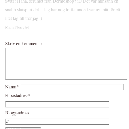
Svar:
Haha, serumet från Dermoshop? :D Det var minsann en
snabb slutspurt det..! Jag har nog fortfarande kvar av mitt för ett
litet tag till tror jag :)
Maria Norrgård
Skriv en kommentar
Namn*
E-postadress*
Blogg-adress