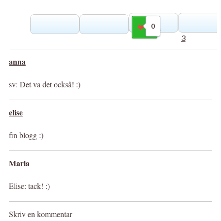
0
Gilla
3
anna
sv: Det va det också! :)
elise
fin blogg :)
Maria
Elise: tack! :)
Skriv en kommentar