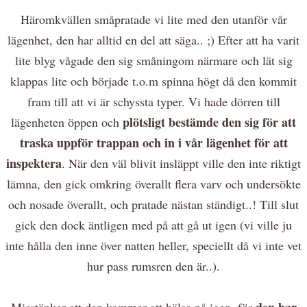
Häromkvällen småpratade vi lite med den utanför vår
lägenhet, den har alltid en del att säga.. ;) Efter att ha varit
lite blyg vågade den sig småningom närmare och lät sig
klappas lite och började t.o.m spinna högt då den kommit
fram till att vi är schyssta typer. Vi hade dörren till
plötsligt bestämde den sig för att
lägenheten öppen och
traska uppför trappan och in i vår lägenhet för att
inspektera
. När den väl blivit insläppt ville den inte riktigt
lämna, den gick omkring överallt flera varv och undersökte
och nosade överallt, och pratade nästan ständigt..! Till slut
gick den dock äntligen med på att gå ut igen (vi ville ju
inte hålla den inne över natten heller, speciellt då vi inte vet
hur pass rumsren den är..).
den har
Misstänker att den kommer att hälsa på igen, för