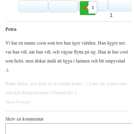
1
Gilla
1
Petra
Vi har en maine coon som tror han äger världen. Han ligger ner
var han vill, när han vill, och vägrar flytta på sig. Han är hur cool
som helst, men älskar ändå att ligga i famnen och bli ompysslad
:).
Svar:
Haha, just detta är så typiskt katter! :) Låter lite grann som
min katt Ronja hemma i Finland det :)
Maria Norrgård
Skriv en kommentar