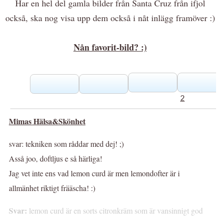
Har en hel del gamla bilder från Santa Cruz från ifjol
också, ska nog visa upp dem också i nåt inlägg framöver :)
Nån favorit-bild? :)
2
Mimas Hälsa&Skönhet
svar: tekniken som råddar med dej! ;)
Asså joo, doftljus e så härliga!
Jag vet inte ens vad lemon curd är men lemondofter är i
allmänhet riktigt frääscha! :)
Svar:
lemon curd är en sorts citronkräm som är vansinnigt god