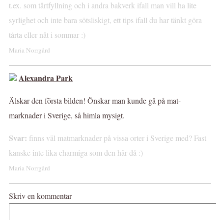
t.ex. som tårtfyllning och i andra bakverk ifall man vill ha lite
syrlighet och inte bara sötsliskigt, ett tips ifall du har tänkt göra
tårta eller nåt i sommar :)
Maria Norrgård
Alexandra Park
Älskar den första bilden! Önskar man kunde gå på mat-
marknader i Sverige, så himla mysigt.
Svar:
finns väl matmarknader på vissa orter i Sverige med? Fast
kanske inte lika charmiga som den här då :)
Maria Norrgård
Skriv en kommentar