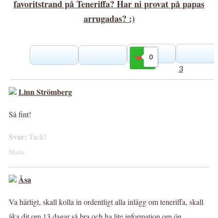
favoritstrand på Teneriffa? Har ni provat på papas
arrugadas? :)
0
Gilla
3
Linn Strömberg
Så fint!
Svar:
Tack!
Maria
Åsa
Va härligt, skall kolla in ordentligt alla inlägg om teneriffa, skall
åka dit om 13 dagar så bra och ha lite information om ön