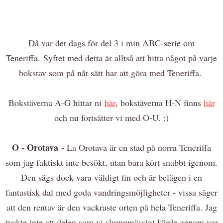
Då var det dags för del 3 i min ABC-serie om
Teneriffa. Syftet med detta är alltså att hitta något på varje
bokstav som på nåt sätt har att göra med Teneriffa.
Bokstäverna A-G hittar ni
här
, bokstäverna H-N finns
här
och nu fortsätter vi med O-U. :)
O - Orotava
- La Orotava är en stad på norra Teneriffa
som jag faktiskt inte besökt, utan bara kört snabbt igenom.
Den sägs dock vara väldigt fin och är belägen i en
fantastisk dal med goda vandringsmöjligheter - vissa säger
att den rentav är den vackraste orten på hela Teneriffa. Jag
tyckte inte att delen som vi slumpmässigt körde genom var