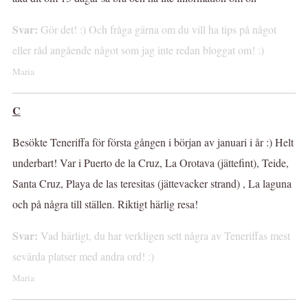
Svar:
Gör det! :) Och fråga gärna om du vill ha tips på något
eller råd angående något som jag inte redan bloggat om! :)
Maria
C
Besökte Teneriffa för första gången i början av januari i år :) Helt
underbart! Var i Puerto de la Cruz, La Orotava (jättefint), Teide,
Santa Cruz, Playa de las teresitas (jättevacker strand) , La laguna
och på några till ställen. Riktigt härlig resa!
Svar:
Vad härligt, du har verkligen sett några av Teneriffas mest
sevärda platser med andra ord! :)
Maria