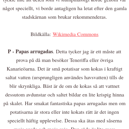
något speciellt, vi borde antagligen ha letat efter den gamla
stadskärnan som brukar rekommenderas.
Bildkälla:
Wikimedia Commons
P - Papas arrugadas
. Detta tycker jag är ett måste att
prova på då man besöker Teneriffa eller övriga
Kanarieöarna. Det är små potatisar som kokas i kraftigt
saltat vatten (ursprungligen användes havsvatten) tills de
blir skrynkliga. Bäst är de om de kokas så att vattnet
dessutom avdunstar och saltet bildar en lite krispig hinna
på skalet. Har smakat fantastiska papas arrugadas men om
potatisarna är stora eller inte kokats rätt är det ingen
speciellt häftig upplevelse. Dessa ska ätas med såserna
mojo verde och mojo rojo. Den röda är lite mera